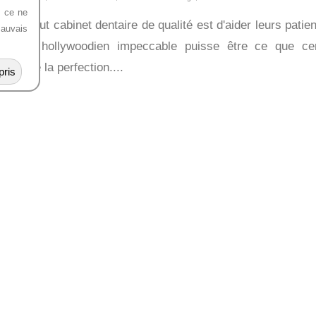
, ce ne
tif de tout cabinet dentaire de qualité est d'aider leurs patien
mauvais
sourire hollywoodien impeccable puisse être ce que cer
nte que la perfection....
ris
, voulez consulter Dre. Christine Hindié, dentiste sur le Pl
 courriel.
7111