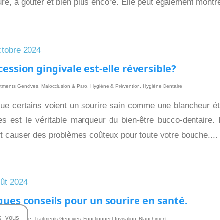
ure, à goûter et bien plus encore. Elle peut également montre
tobre 2024
cession gingivale
est-elle réversible?
itments Gencives
,
Malocclusion & Paro
,
Hygiène & Prévention
,
Hygiène Dentaire
que certains voient un sourire sain comme une blancheur éti
es est le véritable marqueur du bien-être bucco-dentaire.
t causer des problèmes coûteux pour toute votre bouche....
ût 2024
ques conseils pour
un sourire en santé.
s vous
iène Dentaire
,
Traitments Gencives
,
Fonctionnent Invisalign
,
Blanchiment