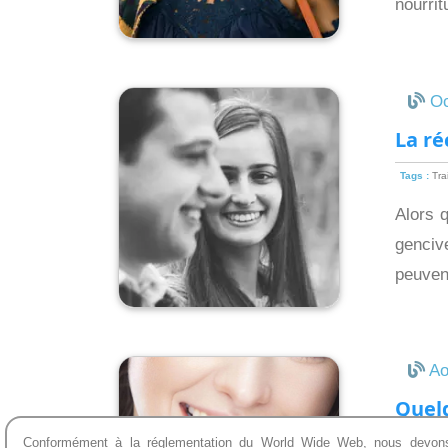
nourrit
Oc
La ré
Tags :
Tra
Alors 
genciv
peuven
Ao
Quel
Conformément à la réglementation du World Wide Web, nous devon
Tags :
Hyg