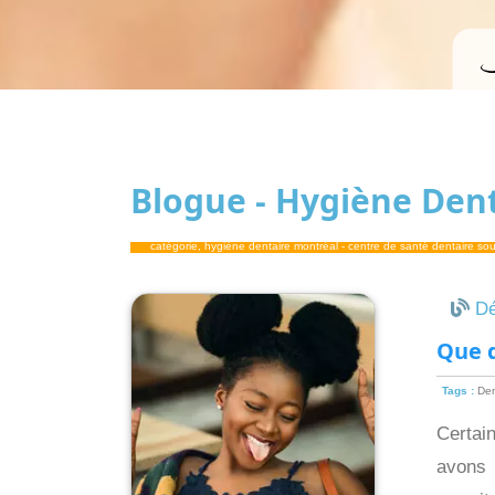
Blogue - Hygiène Den
catégorie, hygiène dentaire montréal - centre de santé dentaire sou
Dé
Que d
Tags :
Den
Certai
avons 