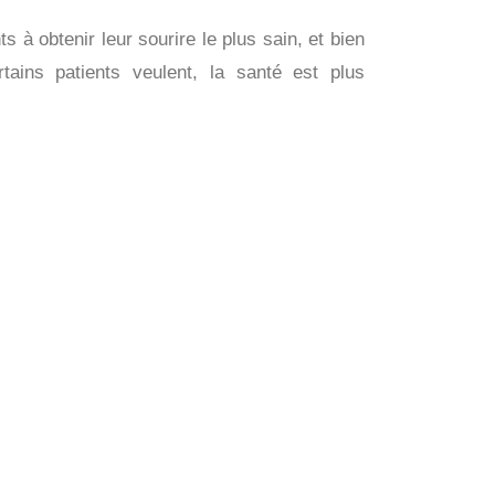
ts à obtenir leur sourire le plus sain, et bien
tains patients veulent, la santé est plus
ateau Mont-Royal à Montréal, n'hésitez pas à
Formulaire pour Nous Joindre