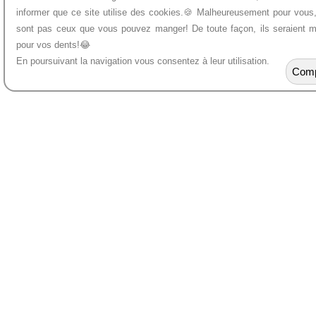
informer que ce site utilise des cookies.🍪 Malheureusement pour vous
L'objec
sont pas ceux que vous pouvez manger! De toute façon, ils seraient 
pour vos dents!😂
qu'un 
En poursuivant la navigation vous consentez à leur utilisation.
importa
Comp
plus...
Si vous, ou une personne qui vous est chère
communiquer avec nous par téléphone ou par
Nous avons hâte de vous servir.
514.866.
Appellez-nous dès aujourd'hui